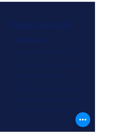
PRINCIPAIS VANTAGENS
INVISTA NO FUTURO:
Valorização do imóvel de 8% a 12%;
Proteção contra aumento da energia;
Baixo custo de manutenção;
Equipamentos com 25 anos de vida útil;
Diversas modalidades de financiamento;
Retorno do investimento entre 2 e 5 anos.